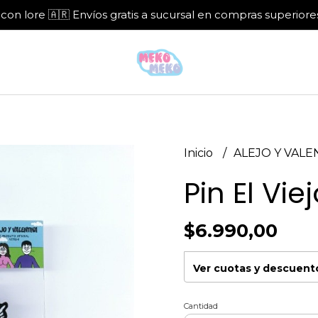
con lore 🇦🇷 Envíos gratis a sucursal en compras superiore
Inicio
ALEJO Y VAL
Pin El Vie
$6.990,00
Ver cuotas y descuent
Cantidad