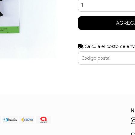
AGREGA
Calculá el costo de env
N
C