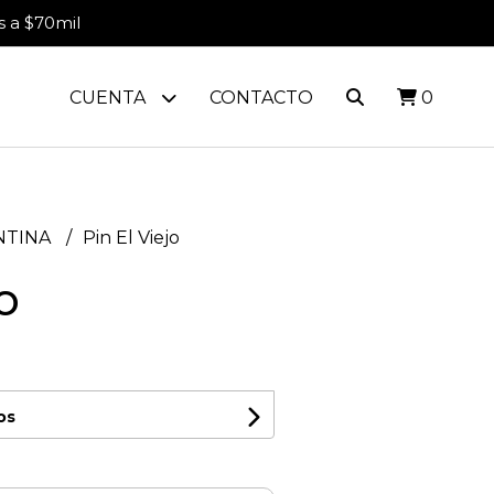
s a $70mil
CUENTA
CONTACTO
0
ENTINA
Pin El Viejo
jo
os