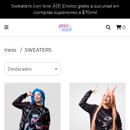
Sweaters con lore 🇦🇷 Envíos gratis a sucursal en
compras superiores a $70mil
0
Inicio
SWEATERS