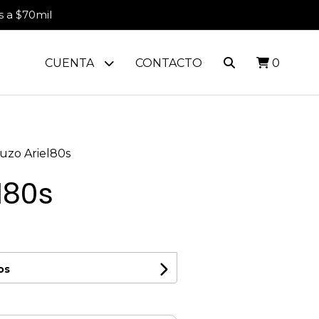
s a $70mil
CUENTA
CONTACTO
0
uzo Ariel80s
l80s
os