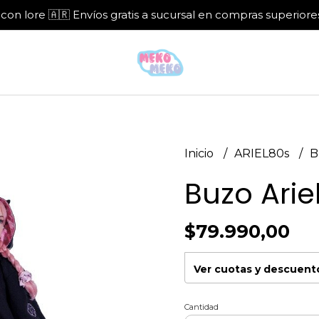
con lore 🇦🇷 Envíos gratis a sucursal en compras superiore
Inicio
ARIEL80s
B
Buzo Arie
$79.990,00
Ver cuotas y descuent
Cantidad