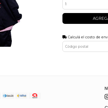
AGREGA
Calculá el costo de env
N
C