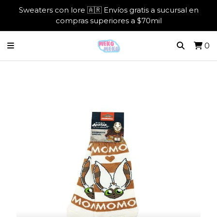
Sweaters con lore 🇦🇷 Envíos gratis a sucursal en
compras superiores a $70mil
0