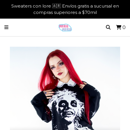
Sweaters con lore 🇦🇷 Envíos gratis a sucursal en
compras superiores a $70mil
0