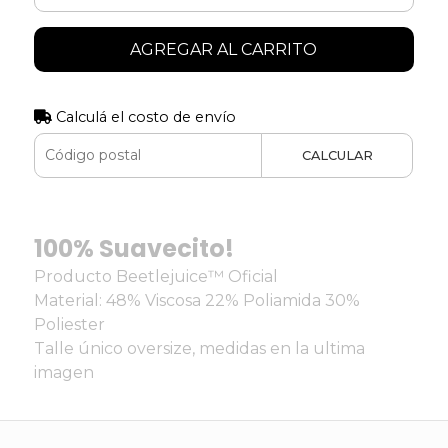
AGREGAR AL CARRITO
Calculá el costo de envío
CALCULAR
100% Suavecito!
Producto Beetlejuice™ Oficial
Material: 48% Viscosa 22% Poliamida 30%
Poliester
Talle único oversize, medidas en la ultima
imagen