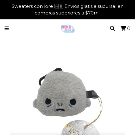
Sweaters con lore 🇦🇷 Envíos gratis a sucursal en
compras superiores a $70mil
0