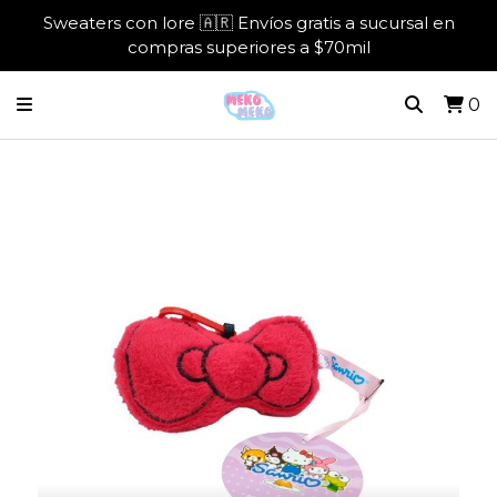
Sweaters con lore 🇦🇷 Envíos gratis a sucursal en
compras superiores a $70mil
0