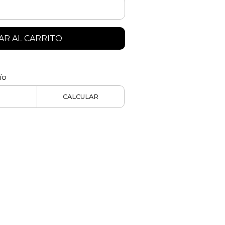
R AL CARRITO
ío
CALCULAR