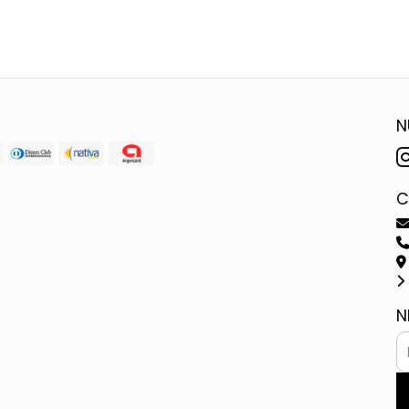
N
C
N