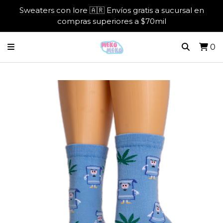
Sweaters con lore 🇦🇷 Envíos gratis a sucursal en
compras superiores a $70mil
0